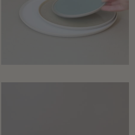
26
,
00
€
Antipastiteller
anschauen