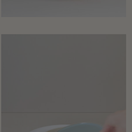
29
,
00
€
Tasse edge
anschauen