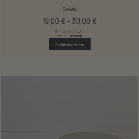
Bowls
19
,
00
€
–
30
,
00
€
Enthält 19% MwSt.
zzgl. 9€
Versand
Ausführung wählen