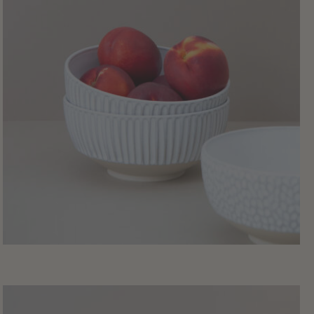
39
,
00
€
Gravurbowl
anschauen