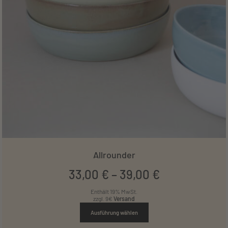
Allrounder
33
,
00
€
–
39
,
00
€
Enthält 19% MwSt.
zzgl. 9€
Versand
Ausführung wählen