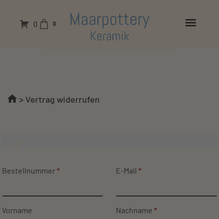
0
0
>
Vertrag widerrufen
Bestellnummer
Page URI *erforderlich
*
E-Mail
*
Vorname
Nachname
*