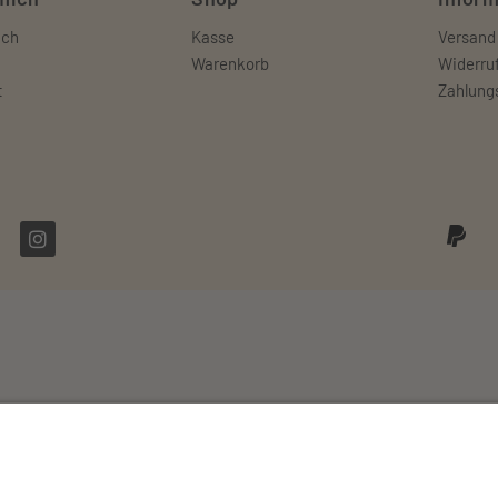
ich
Kasse
Versand
Warenkorb
Widerru
t
Zahlung