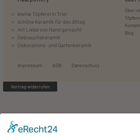
Über m
kleine Töpferei in Trier
Töpfern
schöne Keramik für den Alltag
Kontak
mit Liebe von Hand gemacht
Blog
Gebrauchskeramik
Dekorations- und Gartenkeramik
Impressum
AGB
Datenschutz
Vertrag widerrufen