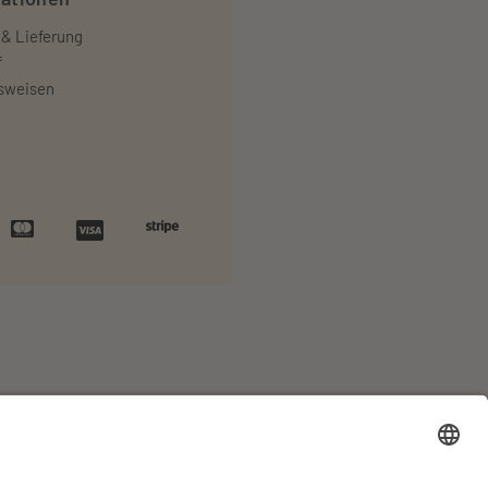
 & Lieferung
f
sweisen